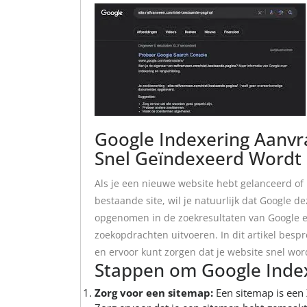
Google Indexering Aanvra
Snel Geïndexeerd Wordt
Als je een nieuwe website hebt gelanceerd of 
bestaande site, wil je natuurlijk dat Google d
opgenomen in de zoekresultaten van Google 
zoekopdrachten uitvoeren. In dit artikel bes
en ervoor kunt zorgen dat je website snel wor
Stappen om Google Index
Zorg voor een sitemap:
Een sitemap is een 