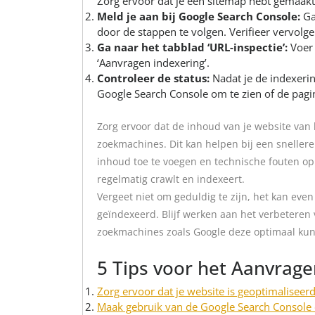
Zorg ervoor dat je een sitemap hebt gemaakt
Meld je aan bij Google Search Console:
Ga
door de stappen te volgen. Verifieer vervolge
Ga naar het tabblad ‘URL-inspectie’:
Voer 
‘Aanvragen indexering’.
Controleer de status:
Nadat je de indexerin
Google Search Console om te zien of de pagi
Zorg ervoor dat de inhoud van je website van h
zoekmachines. Dit kan helpen bij een sneller
inhoud toe te voegen en technische fouten op 
regelmatig crawlt en indexeert.
Vergeet niet om geduldig te zijn, het kan even
geïndexeerd. Blijf werken aan het verbeteren v
zoekmachines zoals Google deze optimaal ku
5 Tips voor het Aanvrage
Zorg ervoor dat je website is geoptimaliseer
Maak gebruik van de Google Search Console 