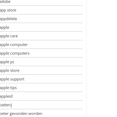
adobe
app store
appdelete
apple
apple care
apple computer
apple computers
apple pc
apple store
apple support
apple tips
appleid
batterij
beter gevonden worden