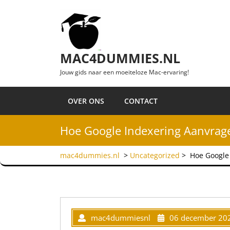
Ga naar de inhoud
MAC4DUMMIES.NL
Jouw gids naar een moeiteloze Mac-ervaring!
OVER ONS
CONTACT
Hoe Google Indexering Aanvrage
mac4dummies.nl
>
Uncategorized
>
Hoe Google 
mac4dummiesnl
06 december 20