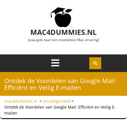
Ga naar de inhoud
MAC4DUMMIES.NL
Jouw gids naar een moeiteloze Mac-ervaring!
Menu
Openen
Ontdek de Voordelen van Google Mail:
Efficiënt en Veilig E-mailen
mac4dummies.nl
>
Uncategorized
>
Ontdek de Voordelen van Google Mail: Efficiënt en Veilig E-
mailen