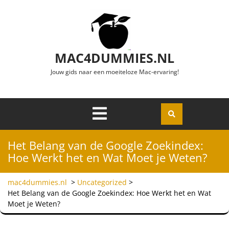
Ga naar de inhoud
MAC4DUMMIES.NL
Jouw gids naar een moeiteloze Mac-ervaring!
Menu
Openen
Het Belang van de Google Zoekindex:
Hoe Werkt het en Wat Moet je Weten?
mac4dummies.nl
>
Uncategorized
>
Het Belang van de Google Zoekindex: Hoe Werkt het en Wat
Moet je Weten?