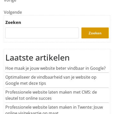
Berichtnavigatie
Vorige
Volgend bericht
Volgende
Zoeken
Zoeken
Laatste artikelen
Hoe maak je jouw website beter vindbaar in Google?
Optimaliseer de vindbaarheid van je website op
Google met deze tips
Professionele website laten maken met CMS: de
sleutel tot online succes
Professionele website laten maken in Twente: Jouw
online visitekaartje op maat