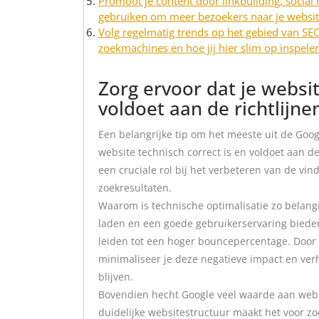
Promoot je content door linkbuilding, social
gebruiken om meer bezoekers naar je website
Volg regelmatig trends op het gebied van SEO
zoekmachines en hoe jij hier slim op inspele
Zorg ervoor dat je websit
voldoet aan de richtlijne
Een belangrijke tip om het meeste uit de Googl
website technisch correct is en voldoet aan de
een cruciale rol bij het verbeteren van de vi
zoekresultaten.
Waarom is technische optimalisatie zo belangr
laden en een goede gebruikerservaring bieden
leiden tot een hoger bouncepercentage. Door e
minimaliseer je deze negatieve impact en verh
blijven.
Bovendien hecht Google veel waarde aan webs
duidelijke websitestructuur maakt het voor z