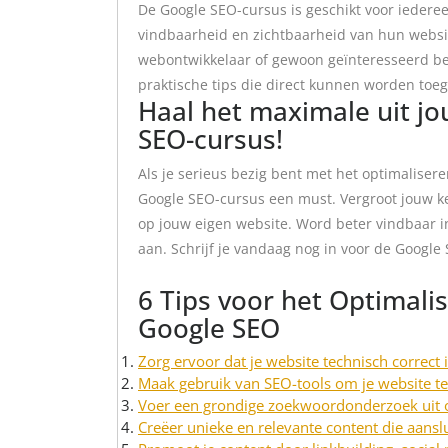
De Google SEO-cursus is geschikt voor iederee
vindbaarheid en zichtbaarheid van hun websi
webontwikkelaar of gewoon geïnteresseerd be
praktische tips die direct kunnen worden toeg
Haal het maximale uit j
SEO-cursus!
Als je serieus bezig bent met het optimaliser
Google SEO-cursus een must. Vergroot jouw ken
op jouw eigen website. Word beter vindbaar i
aan. Schrijf je vandaag nog in voor de Google
6 Tips voor het Optimali
Google SEO
Zorg ervoor dat je website technisch correct 
Maak gebruik van SEO-tools om je website te
Voer een grondige zoekwoordonderzoek uit o
Creëer unieke en relevante content die aanslu