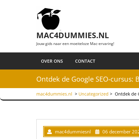
Ga naar de inhoud
MAC4DUMMIES.NL
Jouw gids naar een moeiteloze Mac-ervaring!
OVER ONS
CONTACT
Ontdek de Google SEO-cursus: B
mac4dummies.nl
>
Uncategorized
>
Ontdek de G
mac4dummiesnl
06 december 20