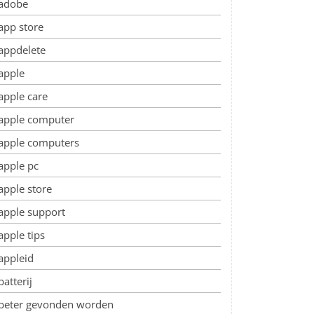
adobe
app store
appdelete
apple
apple care
apple computer
apple computers
apple pc
apple store
apple support
apple tips
appleid
batterij
beter gevonden worden