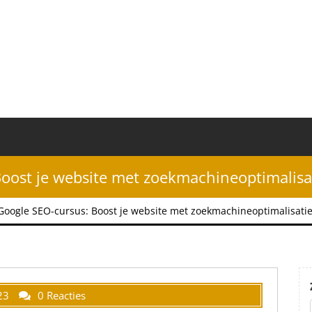
oost je website met zoekmachineoptimalisat
oogle SEO-cursus: Boost je website met zoekmachineoptimalisatie
23
0 Reacties