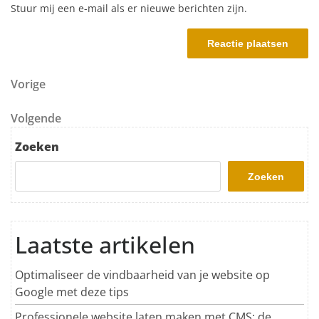
Stuur mij een e-mail als er nieuwe berichten zijn.
Berichtnavigatie
Vorig bericht
Vorige
Volgend bericht
Volgende
Zoeken
Zoeken
Laatste artikelen
Optimaliseer de vindbaarheid van je website op
Google met deze tips
Professionele website laten maken met CMS: de