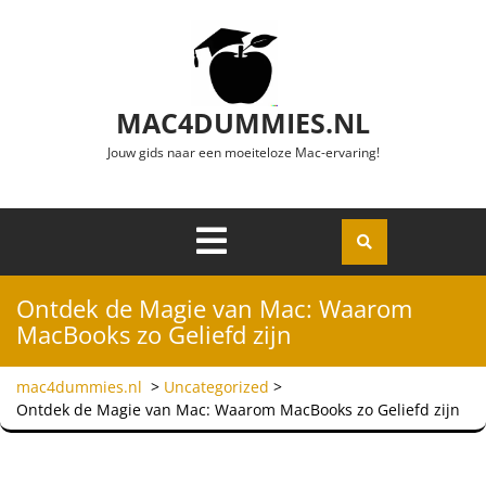
Ga naar de inhoud
MAC4DUMMIES.NL
Jouw gids naar een moeiteloze Mac-ervaring!
Menu
Openen
Ontdek de Magie van Mac: Waarom
MacBooks zo Geliefd zijn
mac4dummies.nl
>
Uncategorized
>
Ontdek de Magie van Mac: Waarom MacBooks zo Geliefd zijn