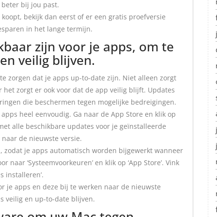
beter bij jou past.
oopt, bekijk dan eerst of er een gratis proefversie
esparen in het lange termijn.
kbaar zijn voor je apps, om te
n veilig blijven.
te zorgen dat je apps up-to-date zijn. Niet alleen zorgt
het zorgt er ook voor dat de app veilig blijft. Updates
eringen die beschermen tegen mogelijke bedreigingen.
e apps heel eenvoudig. Ga naar de App Store en klik op
t met alle beschikbare updates voor je geïnstalleerde
n naar de nieuwste versie.
n, zodat je apps automatisch worden bijgewerkt wanneer
or naar ‘Systeemvoorkeuren’ en klik op ‘App Store’. Vink
 installeren’.
or je apps en deze bij te werken naar de nieuwste
 veilig en up-to-date blijven.
tware om uw Mac tegen