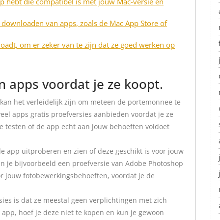
app hebt die compatibel is met jouw Mac-versie en
 downloaden van apps, zoals de Mac App Store of
oadt, om er zeker van te zijn dat ze goed werken op
n apps voordat je ze koopt.
 kan het verleidelijk zijn om meteen de portemonnee te
veel apps gratis proefversies aanbieden voordat je ze
te testen of de app echt aan jouw behoeften voldoet
de app uitproberen en zien of deze geschikt is voor jouw
kun je bijvoorbeeld een proefversie van Adobe Photoshop
or jouw fotobewerkingsbehoeften, voordat je de
sies is dat ze meestal geen verplichtingen met zich
 app, hoef je deze niet te kopen en kun je gewoon