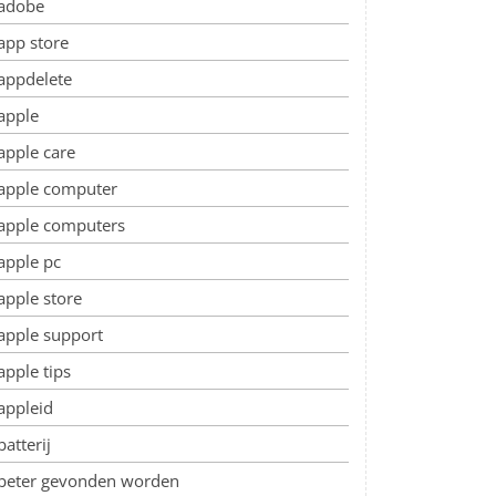
adobe
app store
appdelete
apple
apple care
apple computer
apple computers
apple pc
apple store
apple support
apple tips
appleid
batterij
beter gevonden worden