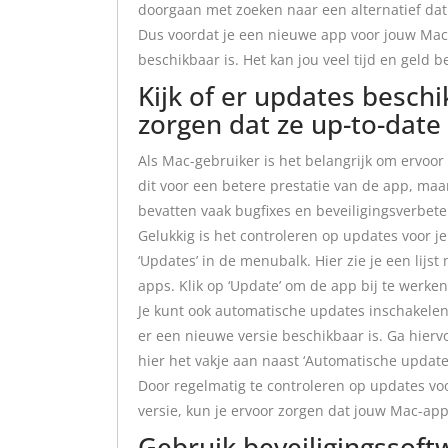
doorgaan met zoeken naar een alternatief dat 
Dus voordat je een nieuwe app voor jouw Mac k
beschikbaar is. Het kan jou veel tijd en geld b
Kijk of er updates beschi
zorgen dat ze up-to-date e
Als Mac-gebruiker is het belangrijk om ervoor 
dit voor een betere prestatie van de app, maar 
bevatten vaak bugfixes en beveiligingsverbet
Gelukkig is het controleren op updates voor j
‘Updates’ in de menubalk. Hier zie je een lijs
apps. Klik op ‘Update’ om de app bij te werke
Je kunt ook automatische updates inschakele
er een nieuwe versie beschikbaar is. Ga hiervo
hier het vakje aan naast ‘Automatische updates
Door regelmatig te controleren op updates vo
versie, kun je ervoor zorgen dat jouw Mac-apps
Gebruik beveiligingssof