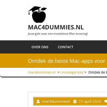
Ga naar de inhoud
MAC4DUMMIES.NL
Jouw gids naar een moeiteloze Mac-ervaring!
OVER ONS
CONTACT
Ontdek de beste Mac-apps voor pr
mac4dummies.nl
>
Uncategorized
>
Ontdek de b
mac4dummiesnl
15 april 2023