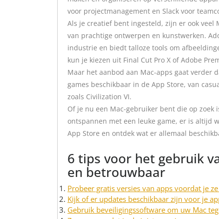
voor projectmanagement en Slack voor teamc
Als je creatief bent ingesteld, zijn er ook ve
van prachtige ontwerpen en kunstwerken. Adob
industrie en biedt talloze tools om afbeeldi
kun je kiezen uit Final Cut Pro X of Adobe Pre
Maar het aanbod aan Mac-apps gaat verder dan a
games beschikbaar in de App Store, van casu
zoals Civilization VI.
Of je nu een Mac-gebruiker bent die op zoek i
ontspannen met een leuke game, er is altijd w
App Store en ontdek wat er allemaal beschikb
6 tips voor het gebruik v
en betrouwbaar
Probeer gratis versies van apps voordat je ze
Kijk of er updates beschikbaar zijn voor je ap
Gebruik beveiligingssoftware om uw Mac te