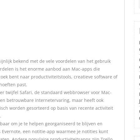
ijnlijk bekend met de vele voordelen van het gebruik
ordelen is het enorme aanbod aan Mac-apps die
zoek bent naar productiviteitstools, creatieve software of
ehoeften past.
r twijfel Safari, de standaard webbrowser voor Mac-
le en betrouwbare internetervaring, maar heeft ook
sch worden gesorteerd op basis van recente activiteit
.
ikbaar om je te helpen georganiseerd te blijven en
s Evernote, een notitie-app waarmee je notities kunt
ten. Andere populaire productiviteitsapps zijn Trello