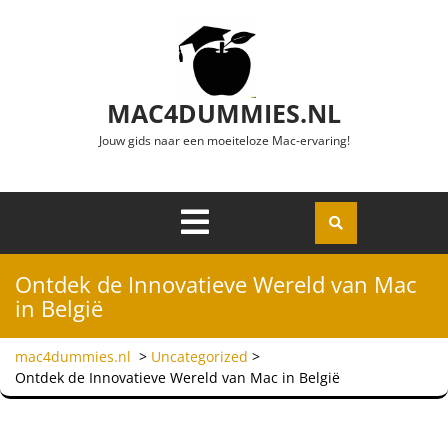
Ga naar de inhoud
MAC4DUMMIES.NL
Jouw gids naar een moeiteloze Mac-ervaring!
Menu
Openen
Ontdek de Innovatieve Wereld van Mac
in België
mac4dummies.nl
>
Uncategorized
>
Ontdek de Innovatieve Wereld van Mac in België