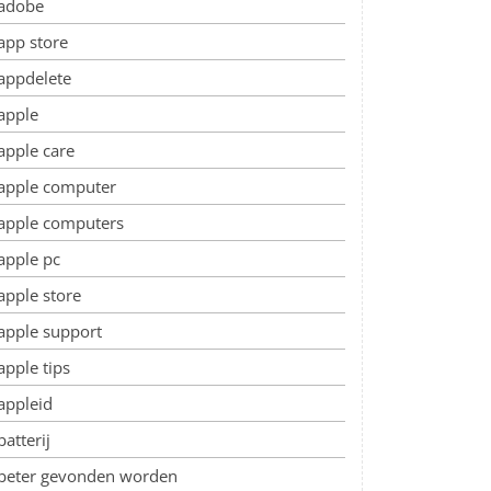
adobe
app store
appdelete
apple
apple care
apple computer
apple computers
apple pc
apple store
apple support
apple tips
appleid
batterij
beter gevonden worden