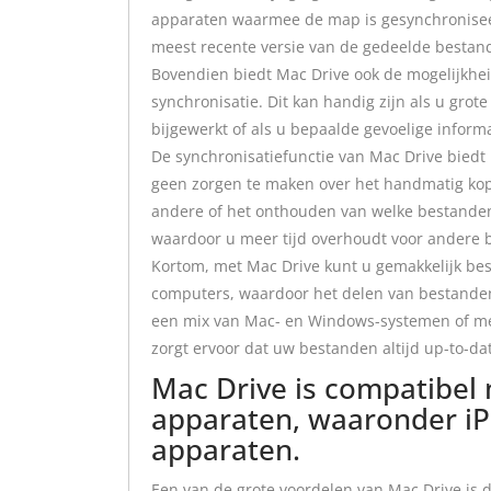
apparaten waarmee de map is gesynchroniseerd
meest recente versie van de gedeelde bestan
Bovendien biedt Mac Drive ook de mogelijkhei
synchronisatie. Dit kan handig zijn als u gro
bijgewerkt of als u bepaalde gevoelige inform
De synchronisatiefunctie van Mac Drive biedt
geen zorgen te maken over het handmatig ko
andere of het onthouden van welke bestanden z
waardoor u meer tijd overhoudt voor andere b
Kortom, met Mac Drive kunt u gemakkelijk be
computers, waardoor het delen van bestande
een mix van Mac- en Windows-systemen of me
zorgt ervoor dat uw bestanden altijd up-to-dat
Mac Drive is compatibel 
apparaten, waaronder iP
apparaten.
Een van de grote voordelen van Mac Drive is 