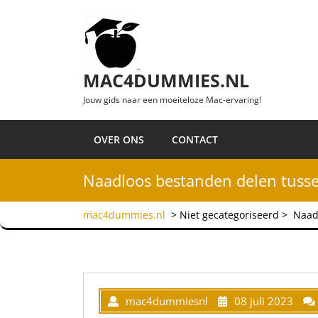
Ga naar de inhoud
MAC4DUMMIES.NL
Jouw gids naar een moeiteloze Mac-ervaring!
OVER ONS
CONTACT
Naadloos bestanden delen tuss
mac4dummies.nl
> Niet gecategoriseerd >
Naad
mac4dummiesnl
08 juli 2023