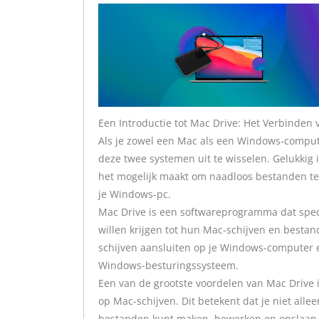
Een Introductie tot Mac Drive: Het Verbinde
Als je zowel een Mac als een Windows-compute
deze twee systemen uit te wisselen. Gelukkig
het mogelijk maakt om naadloos bestanden te 
je Windows-pc.
Mac Drive is een softwareprogramma dat spec
willen krijgen tot hun Mac-schijven en besta
schijven aansluiten op je Windows-computer 
Windows-besturingssysteem.
Een van de grootste voordelen van Mac Drive 
op Mac-schijven. Dit betekent dat je niet all
bestanden kunt maken, bewerken en opslaan o