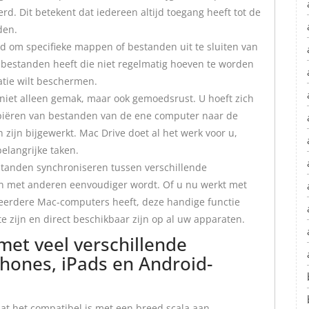
. Dit betekent dat iedereen altijd toegang heeft tot de
den.
d om specifieke mappen of bestanden uit te sluiten van
te bestanden heeft die niet regelmatig hoeven te worden
atie wilt beschermen.
 niet alleen gemak, maar ook gemoedsrust. U hoeft zich
piëren van bestanden van de ene computer naar de
ijn bijgewerkt. Mac Drive doet al het werk voor u,
elangrijke taken.
standen synchroniseren tussen verschillende
n met anderen eenvoudiger wordt. Of u nu werkt met
erdere Mac-computers heeft, deze handige functie
e zijn en direct beschikbaar zijn op al uw apparaten.
met veel verschillende
hones, iPads en Android-
dat het compatibel is met een breed scala aan