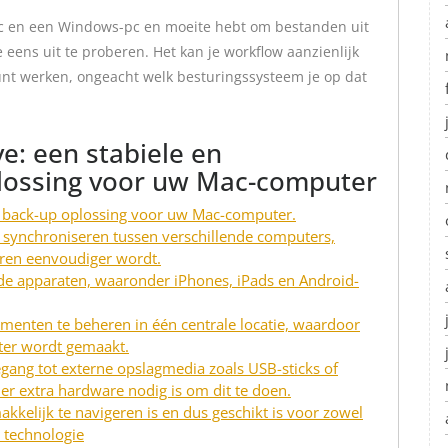
Mac en een Windows-pc en moeite hebt om bestanden uit
eens uit te proberen. Het kan je workflow aanzienlijk
kunt werken, ongeacht welk besturingssysteem je op dat
e: een stabiele en
lossing voor uw Mac-computer
e back-up oplossing voor uw Mac-computer.
 synchroniseren tussen verschillende computers,
ren eenvoudiger wordt.
nde apparaten, waaronder iPhones, iPads en Android-
enten te beheren in één centrale locatie, waardoor
nter wordt gemaakt.
gang tot externe opslagmedia zoals USB-sticks of
 er extra hardware nodig is om dit te doen.
akkelijk te navigeren is en dus geschikt is voor zowel
 technologie