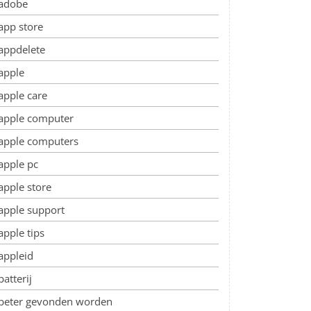
adobe
app store
appdelete
apple
apple care
apple computer
apple computers
apple pc
apple store
apple support
apple tips
appleid
batterij
beter gevonden worden