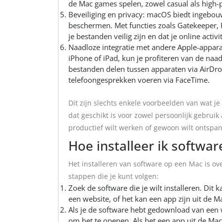
de Mac games spelen, zowel casual als high
Beveiliging en privacy: macOS biedt ingebou
beschermen. Met functies zoals Gatekeeper, F
je bestanden veilig zijn en dat je online act
Naadloze integratie met andere Apple-apparat
iPhone of iPad, kun je profiteren van de naa
bestanden delen tussen apparaten via AirDr
telefoongesprekken voeren via FaceTime.
Dit zijn slechts enkele voorbeelden van wat j
dat geschikt is voor zowel persoonlijk gebruik 
productief wilt werken of gewoon wilt ontspa
Hoe installeer ik softwa
Het installeren van software op een Mac is ov
stappen die je kunt volgen:
Zoek de software die je wilt installeren. Di
een website, of het kan een app zijn uit de M
Als je de software hebt gedownload van een
om het te openen. Als het een app uit de Mac