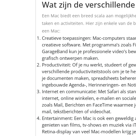
Wat zijn de verschillen
Een Mac biedt een breed scala aan mogelijkhe
taken en activiteiten. Hier zijn enkele van de
een Mac:
Creatieve toepassingen: Mac-computers sta
creatieve software. Met programma’s zoals Fi
GarageBand kun je professionele video’s be
grafisch ontwerpen maken.
Productiviteit: Of je nu werkt, studeert of g
verschillende productiviteitstools om je te 
je documenten maken, spreadsheets beheren 
ingebouwde Agenda-, Herinneringen- en Notit
Internet en communicatie: Met Safari als st
internet, online winkelen, e-mailen en soci
zoals Mail, Berichten en FaceTime waarmee 
mail, tekstberichten of videochat.
Entertainment: Een Mac is ook een geweldig 
genieten van films, tv-shows en muziek via i
Retina-display van veel Mac-modellen krijg j