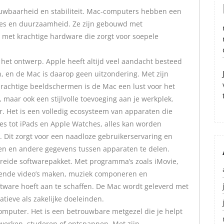
uwbaarheid en stabiliteit. Mac-computers hebben een
ties en duurzaamheid. Ze zijn gebouwd met
met krachtige hardware die zorgt voor soepele
het ontwerp. Apple heeft altijd veel aandacht besteed
, en de Mac is daarop geen uitzondering. Met zijn
prachtige beeldschermen is de Mac een lust voor het
, maar ook een stijlvolle toevoeging aan je werkplek.
 Het is een volledig ecosysteem van apparaten die
s tot iPads en Apple Watches, alles kan worden
 Dit zorgt voor een naadloze gebruikerservaring en
en en andere gegevens tussen apparaten te delen.
breide softwarepakket. Met programma’s zoals iMovie,
gende video’s maken, muziek componeren en
tware hoeft aan te schaffen. De Mac wordt geleverd met
eatieve als zakelijke doeleinden.
omputer. Het is een betrouwbare metgezel die je helpt
m werken, studeren of ontspannen. Met zijn