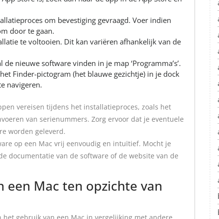
tallatieproces om bevestiging gevraagd. Voer indien
om door te gaan.
latie te voltooien. Dit kan variëren afhankelijk van de
tal de nieuwe software vinden in je map ‘Programma’s’.
het Finder-pictogram (het blauwe gezichtje) in je dock
te navigeren.
en vereisen tijdens het installatieproces, zoals het
nvoeren van serienummers. Zorg ervoor dat je eventuele
are worden geleverd.
are op een Mac vrij eenvoudig en intuïtief. Mocht je
e documentatie van de software of de website van de
n een Mac ten opzichte van
n het gebruik van een Mac in vergelijking met andere