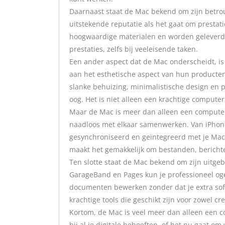
Daarnaast staat de Mac bekend om zijn betro
uitstekende reputatie als het gaat om presta
hoogwaardige materialen en worden geleverd 
prestaties, zelfs bij veeleisende taken.
Een ander aspect dat de Mac onderscheidt, is 
aan het esthetische aspect van hun producten
slanke behuizing, minimalistische design en 
oog. Het is niet alleen een krachtige computer
Maar de Mac is meer dan alleen een computer.
naadloos met elkaar samenwerken. Van iPhone
gesynchroniseerd en geïntegreerd met je Mac.
maakt het gemakkelijk om bestanden, bericht
Ten slotte staat de Mac bekend om zijn uitge
GarageBand en Pages kun je professioneel o
documenten bewerken zonder dat je extra sof
krachtige tools die geschikt zijn voor zowel cr
Kortom, de Mac is veel meer dan alleen een c
bij al je digitale behoeften, of het nu gaat o