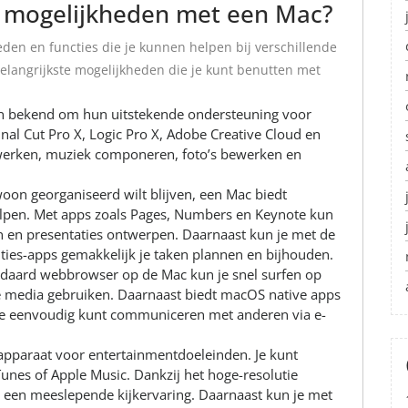
de mogelijkheden met een Mac?
den en functies die je kunnen helpen bij verschillende
 belangrijkste mogelijkheden die je kunt benutten met
an bekend om hun uitstekende ondersteuning voor
nal Cut Pro X, Logic Pro X, Adobe Creative Cloud en
werken, muziek componeren, foto’s bewerken en
ewoon georganiseerd wilt blijven, een Mac biedt
helpen. Met apps zoals Pages, Numbers en Keynote kun
en presentaties ontwerpen. Daarnaast kun je met de
ies-apps gemakkelijk je taken plannen en bijhouden.
andaard webbrowser op de Mac kun je snel surfen op
ale media gebruiken. Daarnaast biedt macOS native apps
je eenvoudig kunt communiceren met anderen via e-
apparaat voor entertainmentdoeleinden. Je kunt
Tunes of Apple Music. Dankzij het hoge-resolutie
e een meeslepende kijkervaring. Daarnaast kun je met