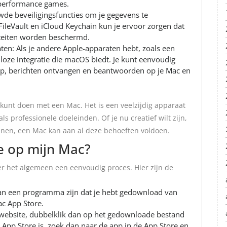
-performance games.
wde beveiligingsfuncties om je gegevens te
ileVault en iCloud Keychain kun je ervoor zorgen dat
iviteiten worden beschermd.
en: Als je andere Apple-apparaten hebt, zoals een
dloze integratie die macOS biedt. Je kunt eenvoudig
op, berichten ontvangen en beantwoorden op je Mac en
e kunt doen met een Mac. Het is een veelzijdig apparaat
als professionele doeleinden. Of je nu creatief wilt zijn,
nnen, een Mac kan aan al deze behoeften voldoen.
re op mijn Mac?
er het algemeen een eenvoudig proces. Hier zijn de
t kan een programma zijn dat je hebt gedownload van
ac App Store.
 website, dubbelklik dan op het gedownloade bestand
 App Store is, zoek dan naar de app in de App Store en