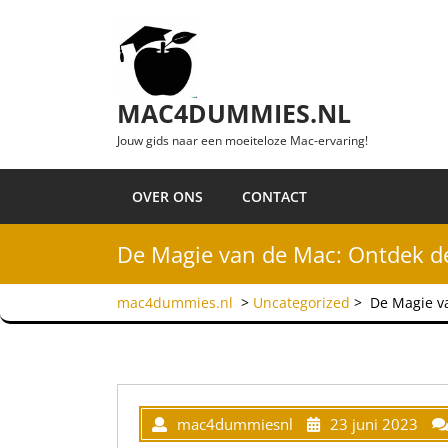
Ga naar de inhoud
MAC4DUMMIES.NL
Jouw gids naar een moeiteloze Mac-ervaring!
OVER ONS
CONTACT
De Magie van de Mac: Ontdek de
mac4dummies.nl
>
Uncategorized
>
De Magie v
mac4dummiesnl
23 juni 2023