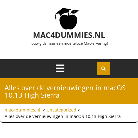
Ga naar de inhoud
MAC4DUMMIES.NL
Jouw gids naar een moeiteloze Mac-ervaring!
Menu
Openen
Alles over de vernieuwingen in macOS
10.13 High Sierra
mac4dummies.nl
>
Uncategorized
>
Alles over de vernieuwingen in macOS 10.13 High Sierra