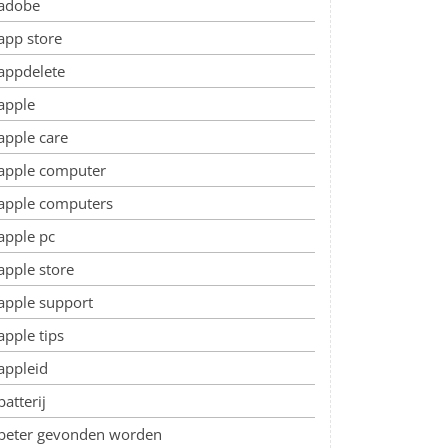
adobe
app store
appdelete
apple
apple care
apple computer
apple computers
apple pc
apple store
apple support
apple tips
appleid
batterij
beter gevonden worden