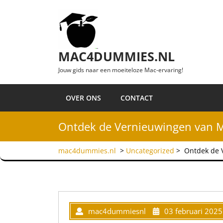
Ga naar de inhoud
MAC4DUMMIES.NL
Jouw gids naar een moeiteloze Mac-ervaring!
OVER ONS
CONTACT
Ontdek de Vernieuwingen van Ma
mac4dummies.nl
>
Uncategorized
>
Ontdek de V
mac4dummiesnl
03 februari 2025