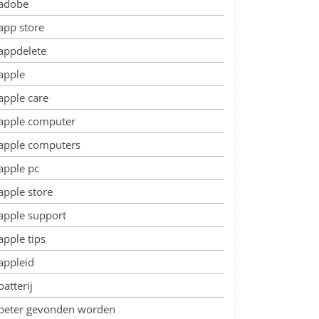
adobe
app store
appdelete
apple
apple care
apple computer
apple computers
apple pc
apple store
apple support
apple tips
appleid
batterij
beter gevonden worden