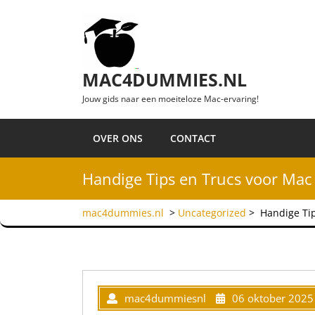
Ga naar de inhoud
MAC4DUMMIES.NL
Jouw gids naar een moeiteloze Mac-ervaring!
OVER ONS
CONTACT
Handige Tips en Trucs voor Mac
mac4dummies.nl
>
Uncategorized
>
Handige Ti
mac4dummiesnl
06 oktober 2025