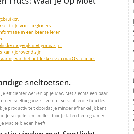
en Trucs: Waar Je Op Moet
gebruiker.
eld zijn voor beginners.
formatie in één keer te leren.
n.
 die mogelijk niet gratis zijn.
 kan tijdrovend zijn.
ervaring van het ontdekken van macOS-functies
andige sneltoetsen.
je efficiënter werken op je Mac. Met slechts een paar
en en sneltoegang krijgen tot verschillende functies.
k je productiviteit doordat je minder afhankelijk bent
un je soepeler en sneller door je taken heen gaan en
je Mac te bieden heeft.
atie vinden met Spotlight-