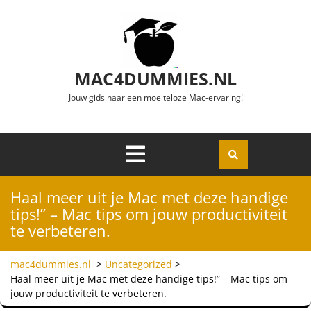
Ga naar de inhoud
MAC4DUMMIES.NL
Jouw gids naar een moeiteloze Mac-ervaring!
Menu
Openen
Haal meer uit je Mac met deze handige
tips!” – Mac tips om jouw productiviteit
te verbeteren.
mac4dummies.nl
>
Uncategorized
>
Haal meer uit je Mac met deze handige tips!” – Mac tips om
jouw productiviteit te verbeteren.