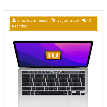
mac4dummiesnl
28 juni 2026
0
Reacties