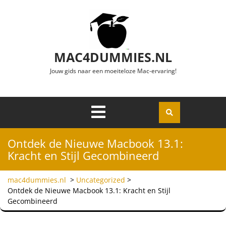
Ga naar de inhoud
MAC4DUMMIES.NL
Jouw gids naar een moeiteloze Mac-ervaring!
Menu
Openen
Ontdek de Nieuwe Macbook 13.1:
Kracht en Stijl Gecombineerd
mac4dummies.nl
>
Uncategorized
>
Ontdek de Nieuwe Macbook 13.1: Kracht en Stijl
Gecombineerd