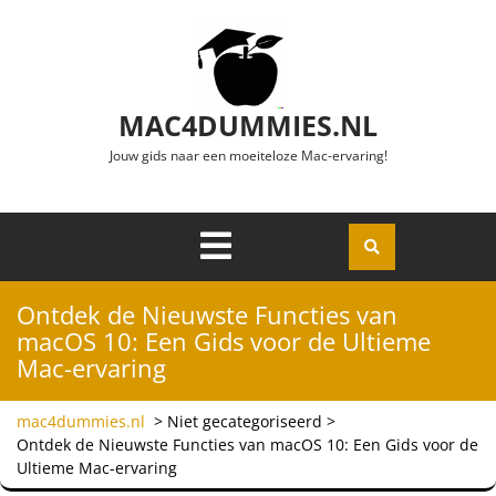
Ga naar de inhoud
MAC4DUMMIES.NL
Jouw gids naar een moeiteloze Mac-ervaring!
Menu
Openen
Ontdek de Nieuwste Functies van
macOS 10: Een Gids voor de Ultieme
Mac-ervaring
mac4dummies.nl
> Niet gecategoriseerd >
Ontdek de Nieuwste Functies van macOS 10: Een Gids voor de
Ultieme Mac-ervaring