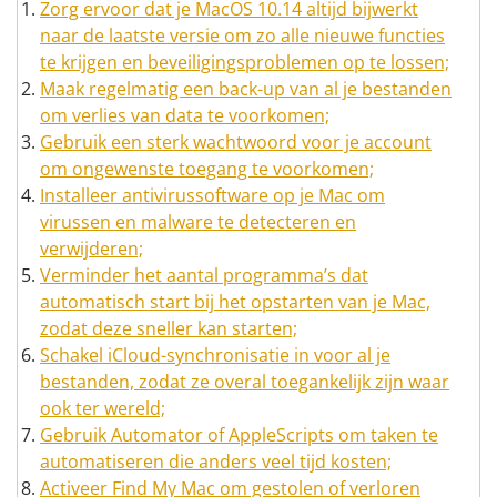
Zorg ervoor dat je MacOS 10.14 altijd bijwerkt
naar de laatste versie om zo alle nieuwe functies
te krijgen en beveiligingsproblemen op te lossen;
Maak regelmatig een back-up van al je bestanden
om verlies van data te voorkomen;
Gebruik een sterk wachtwoord voor je account
om ongewenste toegang te voorkomen;
Installeer antivirussoftware op je Mac om
virussen en malware te detecteren en
verwijderen;
Verminder het aantal programma’s dat
automatisch start bij het opstarten van je Mac,
zodat deze sneller kan starten;
Schakel iCloud-synchronisatie in voor al je
bestanden, zodat ze overal toegankelijk zijn waar
ook ter wereld;
Gebruik Automator of AppleScripts om taken te
automatiseren die anders veel tijd kosten;
Activeer Find My Mac om gestolen of verloren