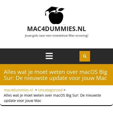
Ga naar de inhoud
MAC4DUMMIES.NL
Jouw gids naar een moeiteloze Mac-ervaring!
Menu
Openen
Alles wat je moet weten over macOS Big
Sur: De nieuwste update voor jouw Mac
mac4dummies.nl
>
Uncategorized
>
Alles wat je moet weten over macOS Big Sur: De nieuwste
update voor jouw Mac