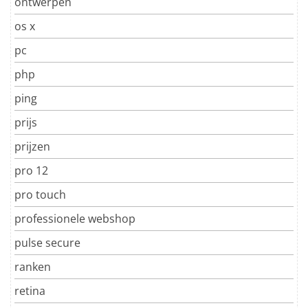
ontwerpen
os x
pc
php
ping
prijs
prijzen
pro 12
pro touch
professionele webshop
pulse secure
ranken
retina