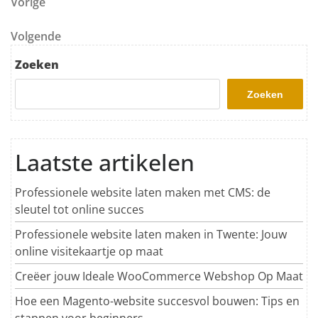
Berichtnavigatie
Vorig bericht
Vorige
Volgend bericht
Volgende
Zoeken
Zoeken
Laatste artikelen
Professionele website laten maken met CMS: de
sleutel tot online succes
Professionele website laten maken in Twente: Jouw
online visitekaartje op maat
Creëer jouw Ideale WooCommerce Webshop Op Maat
Hoe een Magento-website succesvol bouwen: Tips en
stappen voor beginners