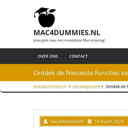
Ga naar de inhoud
MAC4DUMMIES.NL
Jouw gids naar een moeiteloze Mac-ervaring!
OVER ONS
CONTACT
Ontdek de Nieuwste Functies 
mac4dummies.nl
>
Uncategorized
>
Ontdek de 
mac4dummiesnl
16 maart 2025