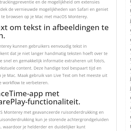
e trackingpreventie en de mogelijkheid om extensies
ntdek de vernieuwde mogelijkheden van Safari en geniet
ne te browsen op je Mac met macOS Monterey.
xt om tekst in afbeeldingen te
n.
nterey kunnen gebruikers eenvoudig tekst in
ent dat je niet langer handmatig teksten hoeft over te
e snel en gemakkelijk informatie extraheren uit foto’s,
kstuele content. Deze handige tool bespaart tijd en
p je Mac. Maak gebruik van Live Text om het meeste uit
e workflow te verbeteren.
aceTime-app met
rePlay-functionaliteit.
S Monterey met geavanceerde ruisonderdrukking en
 ruisonderdrukking kun je storende achtergrondgeluiden
, waardoor je helderder en duidelijker kunt