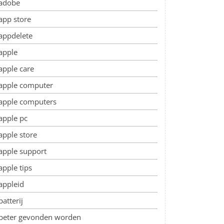
adobe
app store
appdelete
apple
apple care
apple computer
apple computers
apple pc
apple store
apple support
apple tips
appleid
d
batterij
t
beter gevonden worden