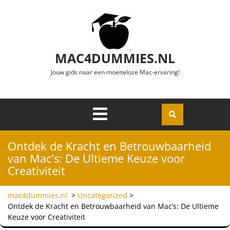
Ga naar de inhoud
MAC4DUMMIES.NL
Jouw gids naar een moeiteloze Mac-ervaring!
Menu
Openen
Ontdek de Kracht en Betrouwbaarheid
van Mac’s: De Ultieme Keuze voor
Creativiteit
mac4dummies.nl
>
Uncategorized
>
Ontdek de Kracht en Betrouwbaarheid van Mac’s: De Ultieme
Keuze voor Creativiteit