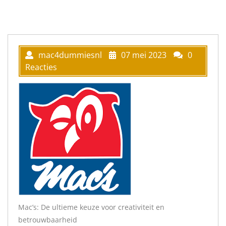
mac4dummiesnl
07 mei 2023
0
Reacties
Mac’s: De ultieme keuze voor creativiteit en
betrouwbaarheid