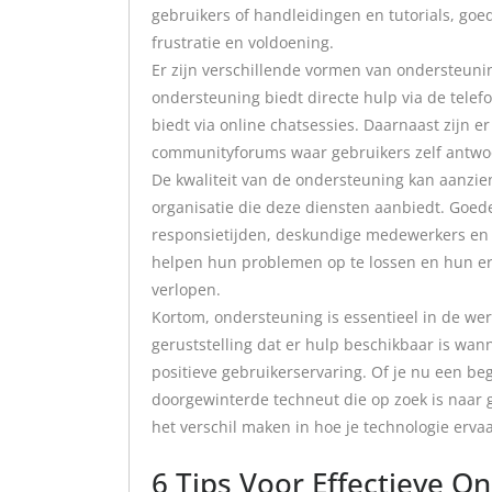
gebruikers of handleidingen en tutorials, go
frustratie en voldoening.
Er zijn verschillende vormen van ondersteuni
ondersteuning biedt directe hulp via de telef
biedt via online chatsessies. Daarnaast zijn e
communityforums waar gebruikers zelf antw
De kwaliteit van de ondersteuning kan aanzienl
organisatie die deze diensten aanbiedt. Goed
responsietijden, deskundige medewerkers en d
helpen hun problemen op te lossen en hun erv
verlopen.
Kortom, ondersteuning is essentieel in de wer
geruststelling dat er hulp beschikbaar is wan
positieve gebruikerservaring. Of je nu een be
doorgewinterde techneut die op zoek is naar
het verschil maken in hoe je technologie ervaa
6 Tips Voor Effectieve 