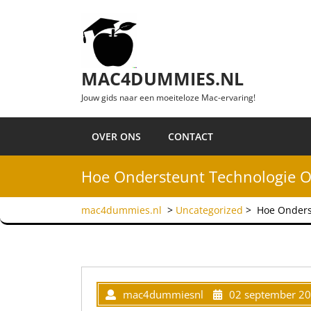
Ga naar de inhoud
MAC4DUMMIES.NL
Jouw gids naar een moeiteloze Mac-ervaring!
OVER ONS
CONTACT
Hoe Ondersteunt Technologie O
mac4dummies.nl
>
Uncategorized
>
Hoe Onders
mac4dummiesnl
02 september 2