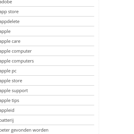
adobe
app store
appdelete
apple
apple care
apple computer
apple computers
apple pc
apple store
apple support
apple tips
appleid
batterij
beter gevonden worden