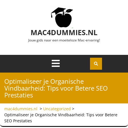
Ga naar de inhoud
MAC4DUMMIES.NL
Jouw gids naar een moeiteloze Mac-ervaring!
Menu
Openen
Optimaliseer je Organische
Vindbaarheid: Tips voor Betere SEO
Prestaties
mac4dummies.nl
>
Uncategorized
>
Optimaliseer je Organische Vindbaarheid: Tips voor Betere
SEO Prestaties