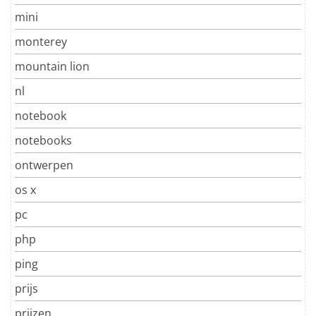
mini
monterey
mountain lion
nl
notebook
notebooks
ontwerpen
os x
pc
php
ping
prijs
prijzen