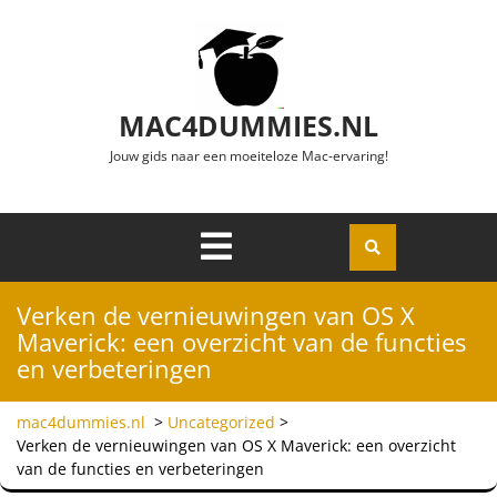
Ga naar de inhoud
MAC4DUMMIES.NL
Jouw gids naar een moeiteloze Mac-ervaring!
Menu
Openen
Verken de vernieuwingen van OS X
Maverick: een overzicht van de functies
en verbeteringen
mac4dummies.nl
>
Uncategorized
>
Verken de vernieuwingen van OS X Maverick: een overzicht
van de functies en verbeteringen