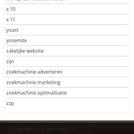
x 10
x 11
yoast
yosemite
zakelijke website
zijn
zoekmachine adverteren
zoekmachine marketing
zoekmachine optimalisatie
zzp
© Copyright mac4dummies.nl