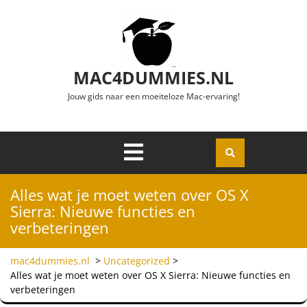
Ga naar de inhoud
MAC4DUMMIES.NL
Jouw gids naar een moeiteloze Mac-ervaring!
Menu
Openen
Alles wat je moet weten over OS X
Sierra: Nieuwe functies en
verbeteringen
mac4dummies.nl
>
Uncategorized
>
Alles wat je moet weten over OS X Sierra: Nieuwe functies en
verbeteringen