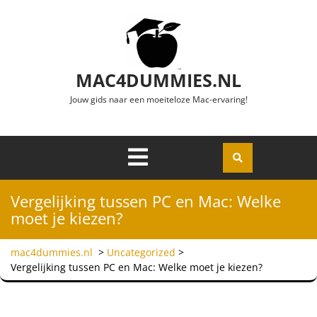
Ga naar de inhoud
MAC4DUMMIES.NL
Jouw gids naar een moeiteloze Mac-ervaring!
Menu
Openen
Vergelijking tussen PC en Mac: Welke
moet je kiezen?
mac4dummies.nl
>
Uncategorized
>
Vergelijking tussen PC en Mac: Welke moet je kiezen?