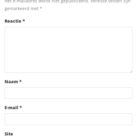
Het e-mailadres wordt niet gepubliceerd.
Vereiste velden zijn
gemarkeerd met
*
Reactie
*
Naam
*
E-mail
*
Site