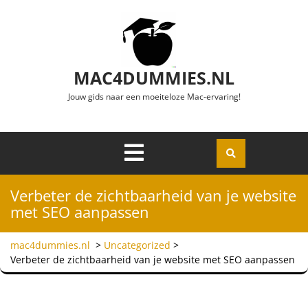
Ga naar de inhoud
MAC4DUMMIES.NL
Jouw gids naar een moeiteloze Mac-ervaring!
Menu
Openen
Verbeter de zichtbaarheid van je website
met SEO aanpassen
mac4dummies.nl
>
Uncategorized
>
Verbeter de zichtbaarheid van je website met SEO aanpassen