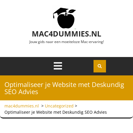
Ga naar de inhoud
MAC4DUMMIES.NL
Jouw gids naar een moeiteloze Mac-ervaring!
Menu
Openen
Optimaliseer je Website met Deskundig
SEO Advies
mac4dummies.nl
>
Uncategorized
>
Optimaliseer je Website met Deskundig SEO Advies