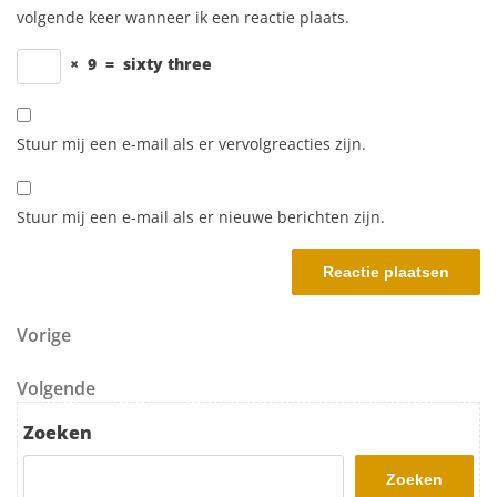
volgende keer wanneer ik een reactie plaats.
×
9
=
sixty three
Stuur mij een e-mail als er vervolgreacties zijn.
Stuur mij een e-mail als er nieuwe berichten zijn.
Berichtnavigatie
Vorig bericht
Vorige
Volgend bericht
Volgende
Zoeken
Zoeken