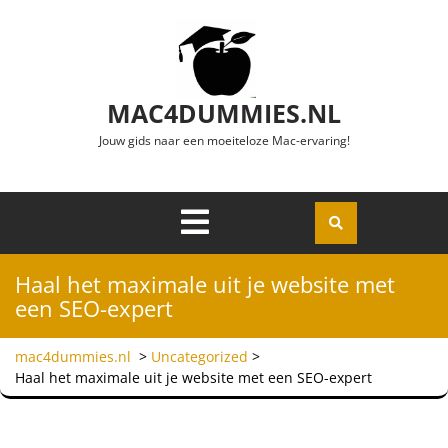
Ga naar de inhoud
MAC4DUMMIES.NL
Jouw gids naar een moeiteloze Mac-ervaring!
Menu
Openen
Haal het maximale uit je website met
een SEO-expert
mac4dummies.nl
>
Uncategorized
>
Haal het maximale uit je website met een SEO-expert