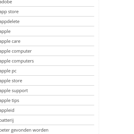
adobe
app store
appdelete
apple
apple care
apple computer
apple computers
apple pc
apple store
apple support
apple tips
appleid
batterij
beter gevonden worden