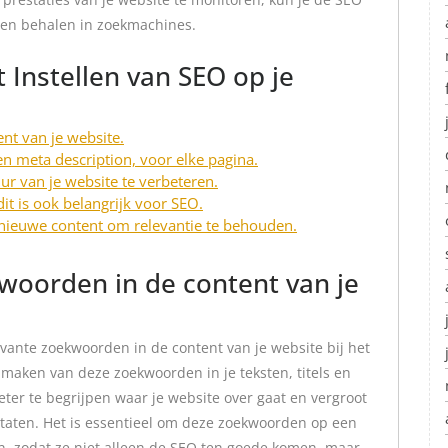
aten behalen in zoekmachines.
t Instellen van SEO op je
nt van je website.
 en meta description, voor elke pagina.
ur van je website te verbeteren.
dit is ook belangrijk voor SEO.
 nieuwe content om relevantie te behouden.
woorden in de content van je
evante zoekwoorden in de content van je website bij het
e maken van deze zoekwoorden in je teksten, titels en
ter te begrijpen waar je website over gaat en vergroot
ltaten. Het is essentieel om deze zoekwoorden op een
en, zodat ze niet alleen de SEO ten goede komen, maar