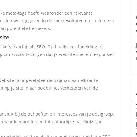
eke meta-tags heeft, waaronder een relevante
worden weergegeven in de zoekresultaten en spelen een
 van potentiële bezoekers.
site
ruikerservaring als SEO. Optimaliseer afbeeldingen,
g om ervoor te zorgen dat je website snel en responsief
website door gerelateerde pagina’s aan elkaar te
en op je site, maar ook bij het verbeteren van de
ansluit bij de behoeften en interesses van je doelgroep.
 maar kan ook leiden tot natuurlijke backlinks van
 prestaties van je website te monitoren, kun je de SEO