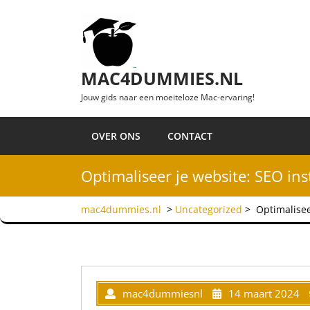
Ga naar de inhoud
MAC4DUMMIES.NL
Jouw gids naar een moeiteloze Mac-ervaring!
OVER ONS
CONTACT
Optimaliseer je website: SEO ins
mac4dummies.nl
>
Uncategorized
>
Optimalisee
mac4dummiesnl
14 maart 2024