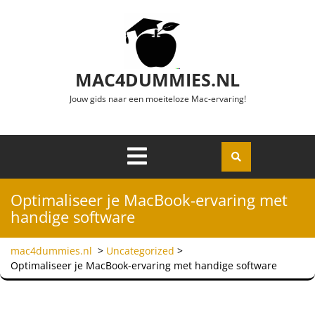
Ga naar de inhoud
MAC4DUMMIES.NL
Jouw gids naar een moeiteloze Mac-ervaring!
Menu
Openen
Optimaliseer je MacBook-ervaring met
handige software
mac4dummies.nl
>
Uncategorized
>
Optimaliseer je MacBook-ervaring met handige software