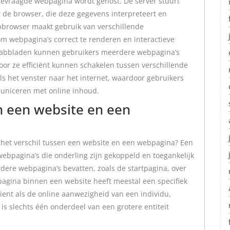
gevraagde webpagina wordt gehost. De server stuurt
 de browser, die deze gegevens interpreteert en
bbrowser maakt gebruik van verschillende
om webpagina’s correct te renderen en interactieve
 tabbladen kunnen gebruikers meerdere webpagina’s
oor ze efficiënt kunnen schakelen tussen verschillende
s het venster naar het internet, waardoor gebruikers
uniceren met online inhoud.
en een website en een
s het verschil tussen een website en een webpagina? Een
ebpagina’s die onderling zijn gekoppeld en toegankelijk
dere webpagina’s bevatten, zoals de startpagina, over
agina binnen een website heeft meestal een specifiek
dient als de online aanwezigheid van een individu,
is slechts één onderdeel van een grotere entiteit