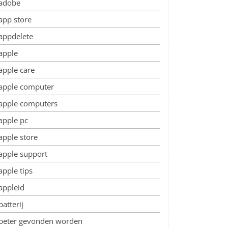
adobe
app store
appdelete
apple
apple care
apple computer
apple computers
apple pc
apple store
apple support
apple tips
appleid
batterij
beter gevonden worden