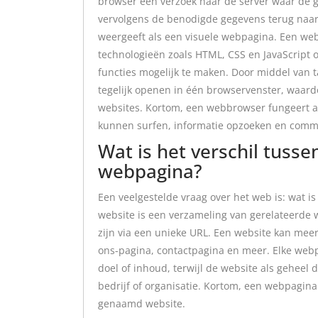
browser een verzoek naar de server waar de 
vervolgens de benodigde gegevens terug naar
weergeeft als een visuele webpagina. Een we
technologieën zoals HTML, CSS en JavaScript 
functies mogelijk te maken. Door middel van
tegelijk openen in één browservenster, waard
websites. Kortom, een webbrowser fungeert al
kunnen surfen, informatie opzoeken en comm
Wat is het verschil tuss
webpagina?
Een veelgestelde vraag over het web is: wat i
website is een verzameling van gerelateerde w
zijn via een unieke URL. Een website kan meer
ons-pagina, contactpagina en meer. Elke webp
doel of inhoud, terwijl de website als geheel 
bedrijf of organisatie. Kortom, een webpagina 
genaamd website.