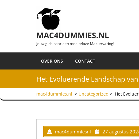
Ga naar de inhoud
MAC4DUMMIES.NL
Jouw gids naar een moeiteloze Mac-ervaring!
OVER ONS
CONTACT
Het Evoluerende Landschap van
mac4dummies.nl
>
Uncategorized
>
Het Evolue
mac4dummiesnl
27 augustus 202