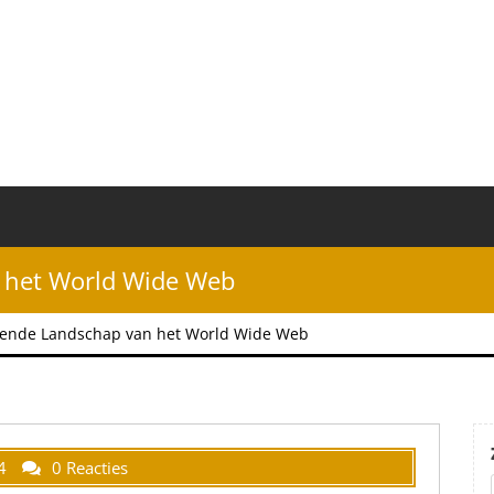
 het World Wide Web
rende Landschap van het World Wide Web
4
0 Reacties