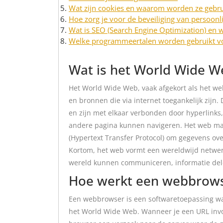
Wat zijn cookies en waarom worden ze gebru
Hoe zorg je voor de beveiliging van persoonl
Wat is SEO (Search Engine Optimization) en w
Welke programmeertalen worden gebruikt v
Wat is het World Wide W
Het World Wide Web, vaak afgekort als het w
en bronnen die via internet toegankelijk zi
en zijn met elkaar verbonden door hyperlinks
andere pagina kunnen navigeren. Het web maa
(Hypertext Transfer Protocol) om gegevens ove
Kortom, het web vormt een wereldwijd netwer
wereld kunnen communiceren, informatie dele
Hoe werkt een webbrow
Een webbrowser is een softwaretoepassing wa
het World Wide Web. Wanneer je een URL invo