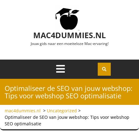
Ga naar de inhoud
MAC4DUMMIES.NL
Jouw gids naar een moeiteloze Mac-ervaring!
Menu
Openen
Optimaliseer de SEO van jouw webshop:
Tips voor webshop SEO optimalisatie
mac4dummies.nl
>
Uncategorized
>
Optimaliseer de SEO van jouw webshop: Tips voor webshop
SEO optimalisatie