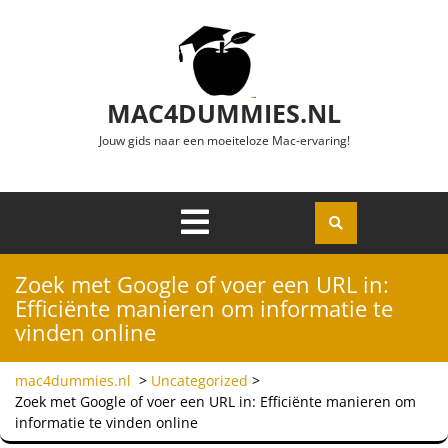
Ga naar de inhoud
MAC4DUMMIES.NL
Jouw gids naar een moeiteloze Mac-ervaring!
Menu
Openen
Zoek met Google of voer een URL in:
Efficiënte manieren om informatie te
vinden online
mac4dummies.nl
>
Uncategorized
>
Zoek met Google of voer een URL in: Efficiënte manieren om
informatie te vinden online