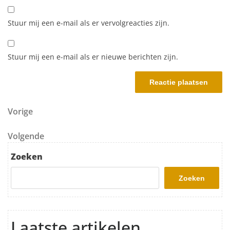
Stuur mij een e-mail als er vervolgreacties zijn.
Stuur mij een e-mail als er nieuwe berichten zijn.
Berichtnavigatie
Vorig bericht
Vorige
Volgend bericht
Volgende
Zoeken
Zoeken
Laatste artikelen