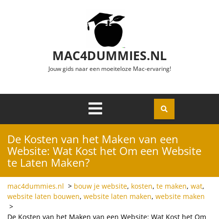
Ga naar de inhoud
MAC4DUMMIES.NL
Jouw gids naar een moeiteloze Mac-ervaring!
Menu
Openen
De Kosten van het Maken van een
Website: Wat Kost het Om een Website
te Laten Maken?
mac4dummies.nl
>
bouw je website
,
kosten
,
te maken
,
wat
,
website laten bouwen
,
website laten maken
,
website maken
>
De Kosten van het Maken van een Website: Wat Kost het Om