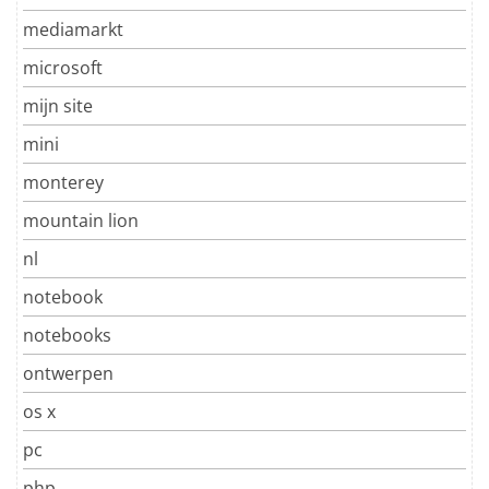
mediamarkt
microsoft
mijn site
mini
monterey
mountain lion
nl
notebook
notebooks
ontwerpen
os x
pc
php