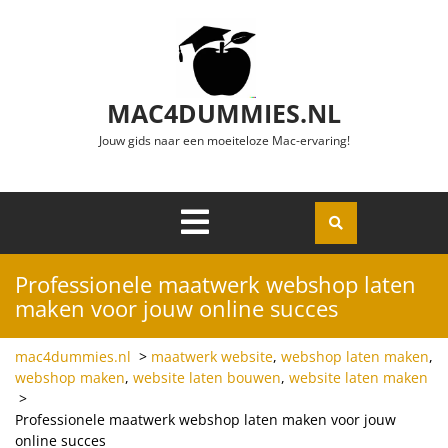
Ga naar de inhoud
MAC4DUMMIES.NL
Jouw gids naar een moeiteloze Mac-ervaring!
Menu
Openen
Professionele maatwerk webshop laten
maken voor jouw online succes
mac4dummies.nl
>
maatwerk website
,
webshop laten maken
,
webshop maken
,
website laten bouwen
,
website laten maken
>
Professionele maatwerk webshop laten maken voor jouw
online succes