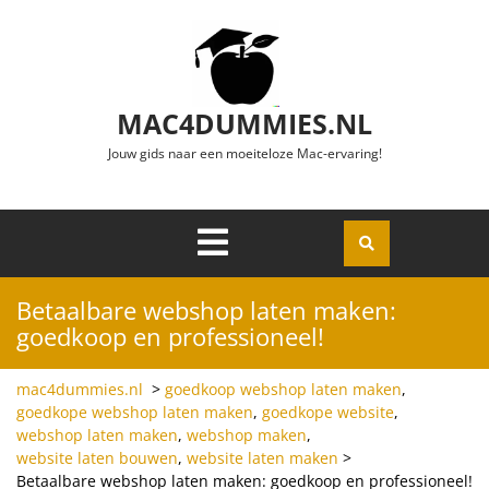
Ga naar de inhoud
MAC4DUMMIES.NL
Jouw gids naar een moeiteloze Mac-ervaring!
Menu
Openen
Betaalbare webshop laten maken:
goedkoop en professioneel!
mac4dummies.nl
>
goedkoop webshop laten maken
,
goedkope webshop laten maken
,
goedkope website
,
webshop laten maken
,
webshop maken
,
website laten bouwen
,
website laten maken
>
Betaalbare webshop laten maken: goedkoop en professioneel!