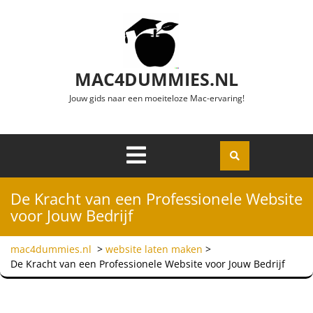
Ga naar de inhoud
MAC4DUMMIES.NL
Jouw gids naar een moeiteloze Mac-ervaring!
Menu
Openen
De Kracht van een Professionele Website
voor Jouw Bedrijf
mac4dummies.nl
>
website laten maken
>
De Kracht van een Professionele Website voor Jouw Bedrijf