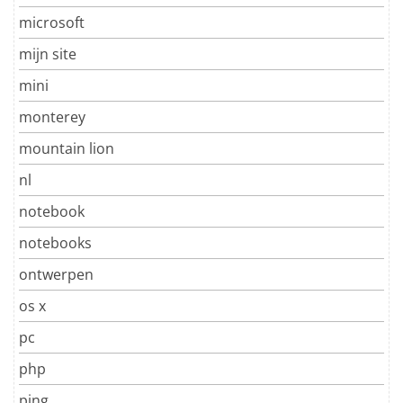
microsoft
mijn site
mini
monterey
mountain lion
nl
notebook
notebooks
ontwerpen
os x
pc
php
ping