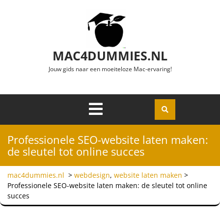
Ga naar de inhoud
MAC4DUMMIES.NL
Jouw gids naar een moeiteloze Mac-ervaring!
Menu
Openen
Professionele SEO-website laten maken:
de sleutel tot online succes
mac4dummies.nl
>
webdesign
,
website laten maken
>
Professionele SEO-website laten maken: de sleutel tot online
succes