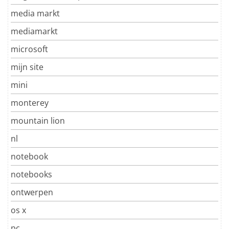
media markt
mediamarkt
microsoft
mijn site
mini
monterey
mountain lion
nl
notebook
notebooks
ontwerpen
os x
pc