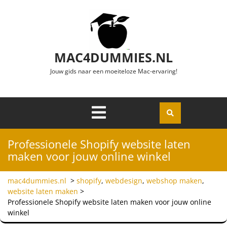
Ga naar de inhoud
MAC4DUMMIES.NL
Jouw gids naar een moeiteloze Mac-ervaring!
Menu
Openen
Professionele Shopify website laten
maken voor jouw online winkel
mac4dummies.nl
>
shopify
,
webdesign
,
webshop maken
,
website laten maken
>
Professionele Shopify website laten maken voor jouw online
winkel