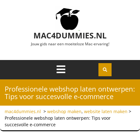
Ga naar de inhoud
MAC4DUMMIES.NL
Jouw gids naar een moeiteloze Mac-ervaring!
Menu
Openen
Professionele webshop laten ontwerpen:
Tips voor succesvolle e-commerce
mac4dummies.nl
>
webshop maken
,
website laten maken
>
Professionele webshop laten ontwerpen: Tips voor
succesvolle e-commerce