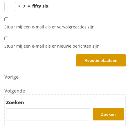
×
7
=
fifty six
Stuur mij een e-mail als er vervolgreacties zijn.
Stuur mij een e-mail als er nieuwe berichten zijn.
Berichtnavigatie
Vorig bericht
Vorige
Volgend bericht
Volgende
Zoeken
Zoeken