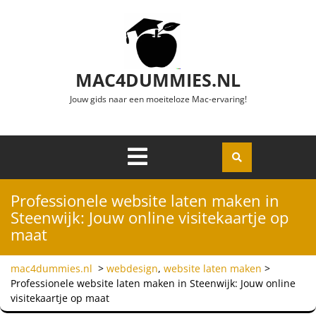
Ga naar de inhoud
MAC4DUMMIES.NL
Jouw gids naar een moeiteloze Mac-ervaring!
Menu
Openen
Professionele website laten maken in
Steenwijk: Jouw online visitekaartje op
maat
mac4dummies.nl
>
webdesign
,
website laten maken
>
Professionele website laten maken in Steenwijk: Jouw online
visitekaartje op maat