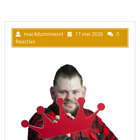
mac4dummiesnl
17 mei 2026
0
Reacties