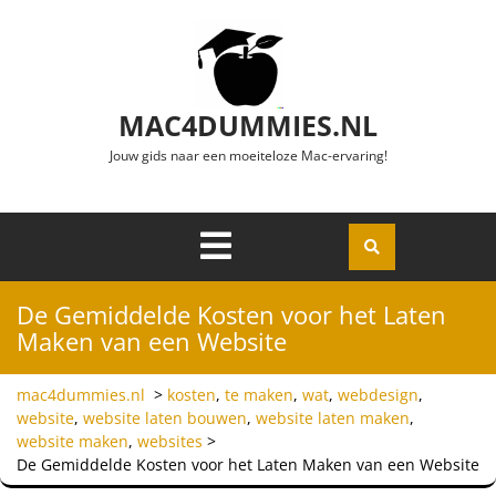
Ga naar de inhoud
MAC4DUMMIES.NL
Jouw gids naar een moeiteloze Mac-ervaring!
Menu
Openen
De Gemiddelde Kosten voor het Laten
Maken van een Website
mac4dummies.nl
>
kosten
,
te maken
,
wat
,
webdesign
,
website
,
website laten bouwen
,
website laten maken
,
website maken
,
websites
>
De Gemiddelde Kosten voor het Laten Maken van een Website