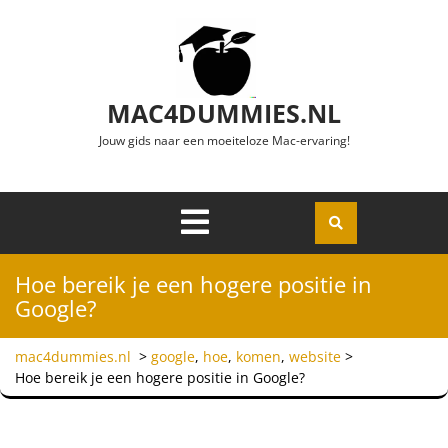
Ga naar de inhoud
MAC4DUMMIES.NL
Jouw gids naar een moeiteloze Mac-ervaring!
Menu
Openen
Hoe bereik je een hogere positie in
Google?
mac4dummies.nl
>
google
,
hoe
,
komen
,
website
>
Hoe bereik je een hogere positie in Google?