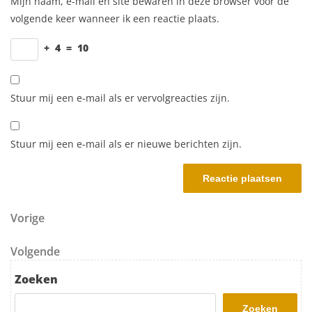
Mijn naam, e-mail en site bewaren in deze browser voor de
volgende keer wanneer ik een reactie plaats.
+
4
=
10
Stuur mij een e-mail als er vervolgreacties zijn.
Stuur mij een e-mail als er nieuwe berichten zijn.
Berichtnavigatie
Vorig bericht
Vorige
Volgend bericht
Volgende
Zoeken
Zoeken