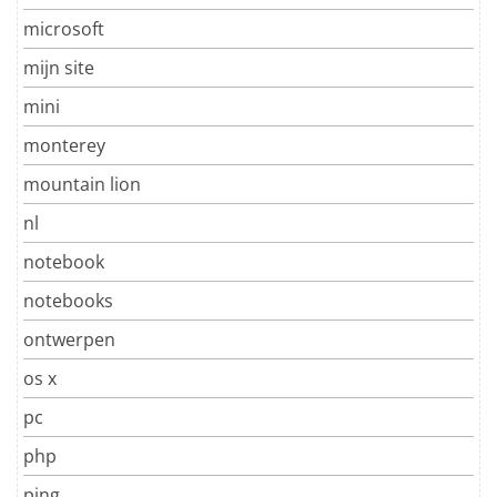
microsoft
mijn site
mini
monterey
mountain lion
nl
notebook
notebooks
ontwerpen
os x
pc
php
ping