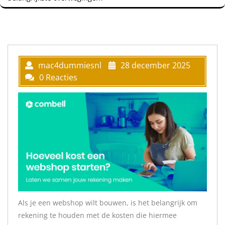
mac4dummiesnl
28 december 2025
0 Reacties
Als je een webshop wilt bouwen, is het belangrijk om
rekening te houden met de kosten die hiermee