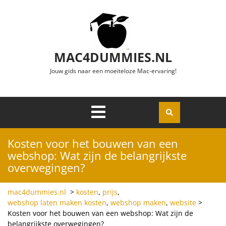
Ga naar de inhoud
MAC4DUMMIES.NL
Jouw gids naar een moeiteloze Mac-ervaring!
Menu
Openen
Kosten voor het bouwen van een
webshop: Wat zijn de belangrijkste
overwegingen?
mac4dummies.nl
>
kosten
,
prijs
,
webshop laten maken kosten
,
webshop maken
,
website
>
Kosten voor het bouwen van een webshop: Wat zijn de
belangrijkste overwegingen?