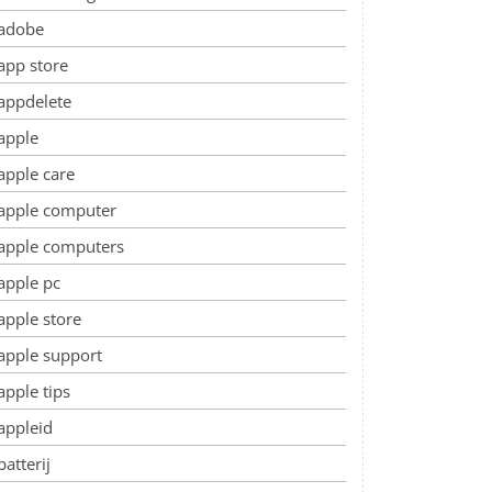
adobe
app store
appdelete
apple
apple care
apple computer
apple computers
apple pc
apple store
apple support
apple tips
appleid
batterij