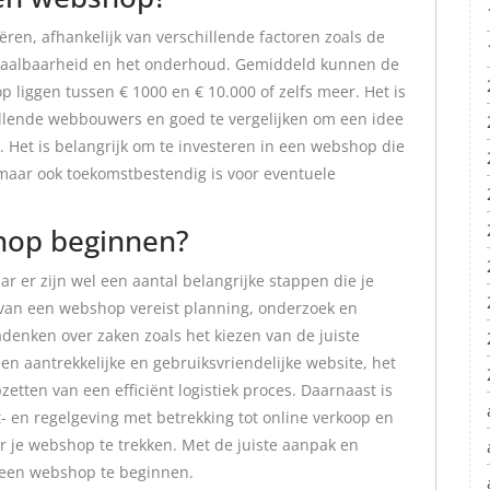
ren, afhankelijk van verschillende factoren zoals de
schaalbaarheid en het onderhoud. Gemiddeld kunnen de
liggen tussen € 1000 en € 10.000 of zelfs meer. Het is
illende webbouwers en goed te vergelijken om een idee
. Het is belangrijk om te investeren in een webshop die
 maar ook toekomstbestendig is voor eventuele
hop beginnen?
 er zijn wel een aantal belangrijke stappen die je
n van een webshop vereist planning, onderzoek en
nadenken over zaken zoals het kiezen van de juiste
n aantrekkelijke en gebruiksvriendelijke website, het
etten van een efficiënt logistiek proces. Daarnaast is
t- en regelgeving met betrekking tot online verkoop en
r je webshop te trekken. Met de juiste aanpak en
l een webshop te beginnen.