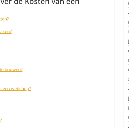
over de Kosten van een
tten?
maken?
 te bouwen?
an een webshop?
?