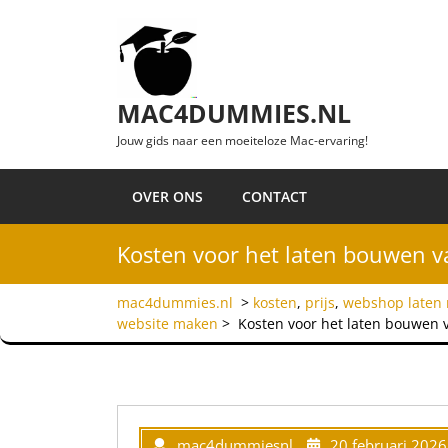
Ga naar de inhoud
MAC4DUMMIES.NL
Jouw gids naar een moeiteloze Mac-ervaring!
OVER ONS
CONTACT
Kosten voor het laten bouwen v
mac4dummies.nl
>
kosten
,
prijs
,
webshop laten
website maken
>
Kosten voor het laten bouwen 
mac4dummiesnl
20 februari 2026