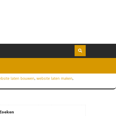
bsite laten bouwen
,
website laten maken
,
Zoeken