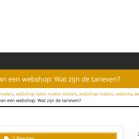
an een webshop: Wat zijn de tarieven?
 maken
,
webshop laten maken kosten
,
webshop maken
,
website
,
we
van een webshop: Wat zijn de tarieven?
0 Reacties