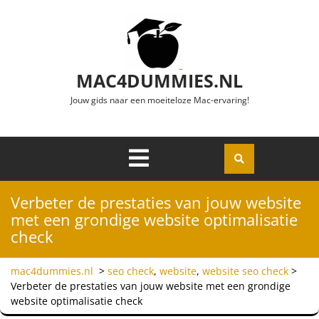
Ga naar de inhoud
MAC4DUMMIES.NL
Jouw gids naar een moeiteloze Mac-ervaring!
Menu
Openen
Verbeter de prestaties van jouw website
met een grondige website optimalisatie
check
mac4dummies.nl
>
seo check
,
website
,
website seo check
>
Verbeter de prestaties van jouw website met een grondige
website optimalisatie check