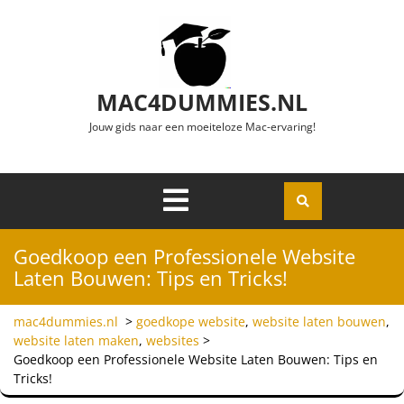
Ga naar de inhoud
MAC4DUMMIES.NL
Jouw gids naar een moeiteloze Mac-ervaring!
Menu
Openen
Goedkoop een Professionele Website
Laten Bouwen: Tips en Tricks!
mac4dummies.nl
>
goedkope website
,
website laten bouwen
,
website laten maken
,
websites
>
Goedkoop een Professionele Website Laten Bouwen: Tips en
Tricks!