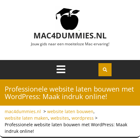
Ga naar de inhoud
MAC4DUMMIES.NL
Jouw gids naar een moeiteloze Mac-ervaring!
Menu
Openen
Professionele website laten bouwen met
WordPress: Maak indruk online!
mac4dummies.nl
>
website laten bouwen
,
website laten maken
,
websites
,
wordpress
>
Professionele website laten bouwen met WordPress: Maak
indruk online!