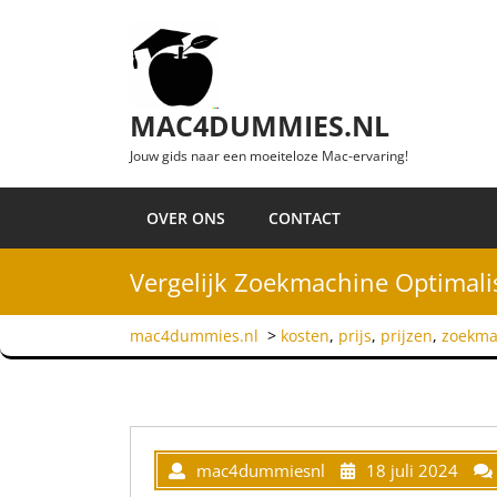
Ga naar de inhoud
MAC4DUMMIES.NL
Jouw gids naar een moeiteloze Mac-ervaring!
OVER ONS
CONTACT
Vergelijk Zoekmachine Optimalis
mac4dummies.nl
>
kosten
,
prijs
,
prijzen
,
zoekma
mac4dummiesnl
18 juli 2024