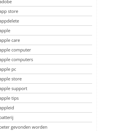
adobe
app store
appdelete
apple
apple care
apple computer
apple computers
apple pc
apple store
apple support
apple tips
appleid
batterij
beter gevonden worden