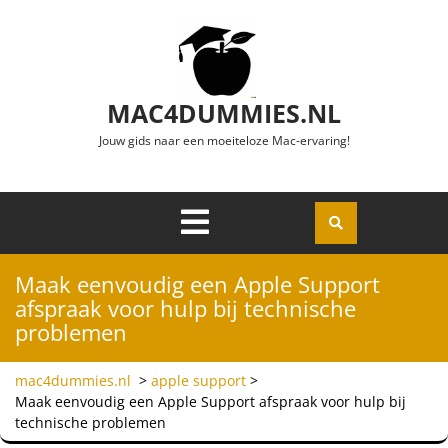
Ga naar de inhoud
MAC4DUMMIES.NL
Jouw gids naar een moeiteloze Mac-ervaring!
Menu
Openen
Maak eenvoudig een Apple Support
afspraak voor hulp bij technische
problemen
mac4dummies.nl
>
apple support
>
Maak eenvoudig een Apple Support afspraak voor hulp bij
technische problemen