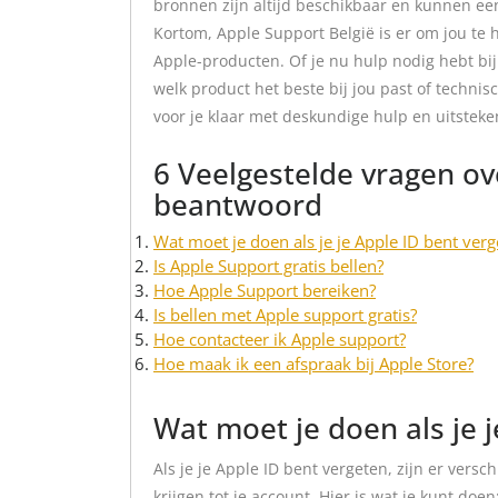
bronnen zijn altijd beschikbaar en kunnen een
Kortom, Apple Support België is er om jou te h
Apple-producten. Of je nu hulp nodig hebt bij
welk product het beste bij jou past of techni
voor je klaar met deskundige hulp en uitsteke
6 Veelgestelde vragen ov
beantwoord
Wat moet je doen als je je Apple ID bent verg
Is Apple Support gratis bellen?
Hoe Apple Support bereiken?
Is bellen met Apple support gratis?
Hoe contacteer ik Apple support?
Hoe maak ik een afspraak bij Apple Store?
Wat moet je doen als je 
Als je je Apple ID bent vergeten, zijn er ver
krijgen tot je account. Hier is wat je kunt doen