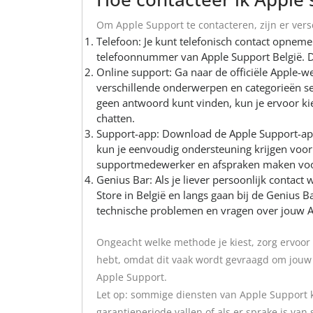
Om Apple Support te contacteren, zijn er ver
Telefoon: Je kunt telefonisch contact opneme
telefoonnummer van Apple Support België. Di
Online support: Ga naar de officiële Apple-w
verschillende onderwerpen en categorieën se
geen antwoord kunt vinden, kun je ervoor k
chatten.
Support-app: Download de Apple Support-app 
kun je eenvoudig ondersteuning krijgen voor 
supportmedewerker en afspraken maken voor
Genius Bar: Als je liever persoonlijk contact
Store in België en langs gaan bij de Genius
technische problemen en vragen over jouw A
Ongeacht welke methode je kiest, zorg ervoor
hebt, omdat dit vaak wordt gevraagd om jouw a
Apple Support.
Let op: sommige diensten van Apple Support 
garantieperiode vallen of als er sprake is van