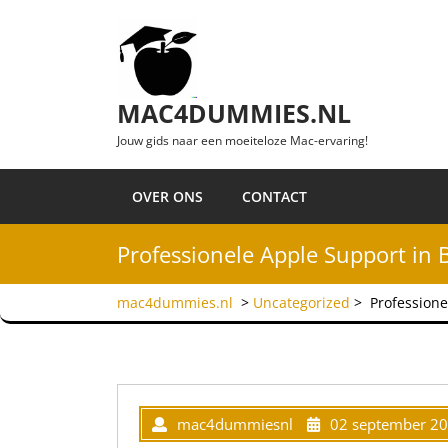
Ga naar de inhoud
MAC4DUMMIES.NL
Jouw gids naar een moeiteloze Mac-ervaring!
OVER ONS
CONTACT
Professionele Apple Support in 
mac4dummies.nl
>
Uncategorized
>
Professione
mac4dummiesnl
02 september 2