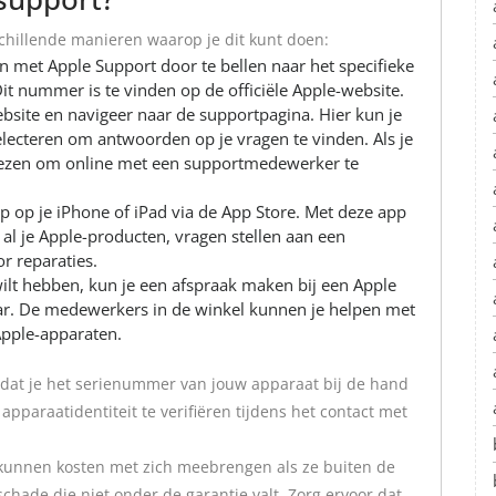
schillende manieren waarop je dit kunt doen:
n met Apple Support door te bellen naar het specifieke
t nummer is te vinden op de officiële Apple-website.
ebsite en navigeer naar de supportpagina. Hier kun je
lecteren om antwoorden op je vragen te vinden. Als je
iezen om online met een supportmedewerker te
op je iPhone of iPad via de App Store. Met deze app
al je Apple-producten, vragen stellen aan een
 reparaties.
 wilt hebben, kun je een afspraak maken bij een Apple
 Bar. De medewerkers in de winkel kunnen je helpen met
pple-apparaten.
 dat je het serienummer van jouw apparaat bij de hand
pparaatidentiteit te verifiëren tijdens het contact met
kunnen kosten met zich meebrengen als ze buiten de
 schade die niet onder de garantie valt. Zorg ervoor dat