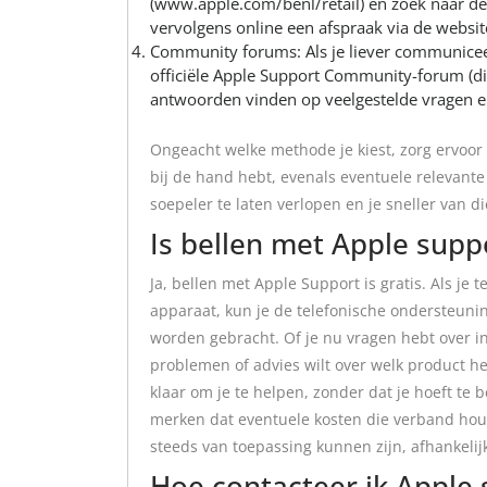
(www.apple.com/benl/retail) en zoek naar de d
vervolgens online een afspraak via de websi
Community forums: Als je liever communiceer
officiële Apple Support Community-forum (dis
antwoorden vinden op veelgestelde vragen e
Ongeacht welke methode je kiest, zorg ervoor
bij de hand hebt, evenals eventuele relevante
soepeler te laten verlopen en je sneller van di
Is bellen met Apple suppo
Ja, bellen met Apple Support is gratis. Als je
apparaat, kun je de telefonische ondersteunin
worden gebracht. Of je nu vragen hebt over in
problemen of advies wilt over welk product he
klaar om je te helpen, zonder dat je hoeft te b
merken dat eventuele kosten die verband hou
steeds van toepassing kunnen zijn, afhankeli
Hoe contacteer ik Apple