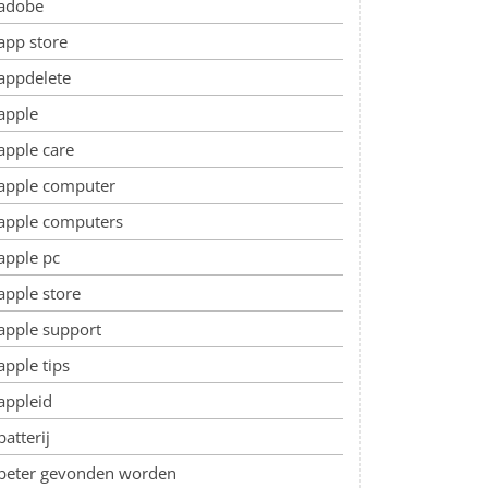
adobe
app store
appdelete
apple
apple care
apple computer
apple computers
apple pc
apple store
apple support
apple tips
appleid
batterij
beter gevonden worden