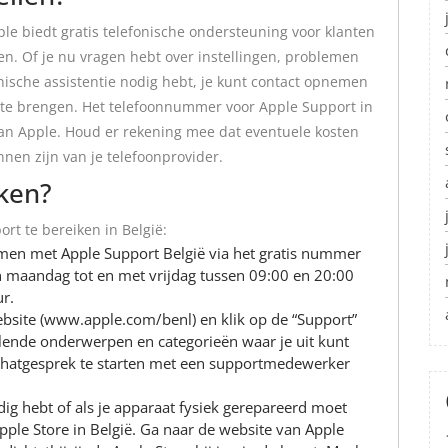
pple biedt gratis telefonische ondersteuning voor klanten
n. Of je nu vragen hebt over instellingen, problemen
nische assistentie nodig hebt, je kunt contact opnemen
 te brengen. Het telefoonnummer voor Apple Support in
 van Apple. Houd er rekening mee dat eventuele kosten
nnen zijn van je telefoonprovider.
ken?
rt te bereiken in België:
nemen met Apple Support België via het gratis nummer
 maandag tot en met vrijdag tussen 09:00 en 20:00
r.
ebsite (www.apple.com/benl) en klik op de “Support”
illende onderwerpen en categorieën waar je uit kunt
 chatgesprek te starten met een supportmedewerker
odig hebt of als je apparaat fysiek gerepareerd moet
ple Store in België. Ga naar de website van Apple