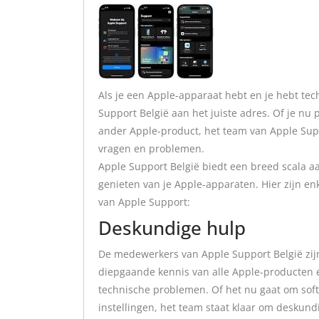
Als je een Apple-apparaat hebt en je hebt tec
Support België aan het juiste adres. Of je nu
ander Apple-product, het team van Apple Suppo
vragen en problemen.
Apple Support België biedt een breed scala a
genieten van je Apple-apparaten. Hier zijn en
van Apple Support:
Deskundige hulp
De medewerkers van Apple Support België zijn
diepgaande kennis van alle Apple-producten e
technische problemen. Of het nu gaat om so
instellingen, het team staat klaar om deskund