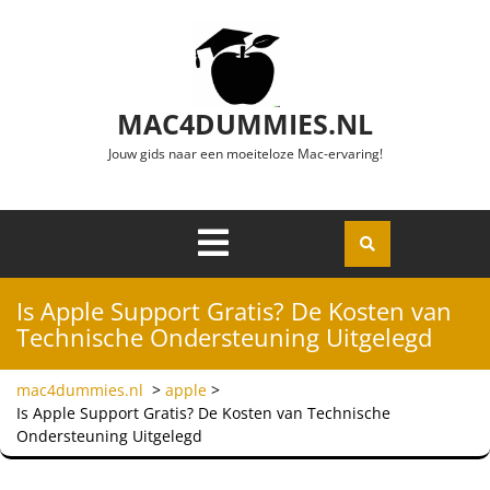
Ga naar de inhoud
MAC4DUMMIES.NL
Jouw gids naar een moeiteloze Mac-ervaring!
Menu
Openen
Is Apple Support Gratis? De Kosten van
Technische Ondersteuning Uitgelegd
mac4dummies.nl
>
apple
>
Is Apple Support Gratis? De Kosten van Technische
Ondersteuning Uitgelegd